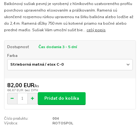
Balkónový sušiak pevný je vyrobený z hliníkového uzatvoreného profilu
povrchovo upraveného eloxovaním a práškovaním. Ramená sú
ukončené rozpernou rúrkou upravenou na šírku balkóna alebo lodžie až
do 2,4 m. Ramená dĺžky 750 mm sú kotvené priamo na bočné alebo
predné madlo. Sušiak Vám umožní sušiť bie...
celý popis
Dostupnosť
Čas dodania 3 - 5 dní
Farba
82,00 EUR
/
ks
66,67 EUR
bez DPH
Pridať do košíka
Číslo produktu:
004
Výrobca:
ROTOSPOL