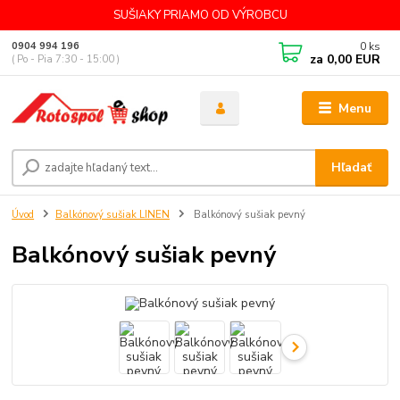
SUŠIAKY PRIAMO OD VÝROBCU
0
ks
0904 994 196
za
0,00 EUR
( Po - Pia 7:30 - 15:00 )
Menu
Hľadať
Úvod
Balkónový sušiak LINEN
Balkónový sušiak pevný
Balkónový sušiak pevný