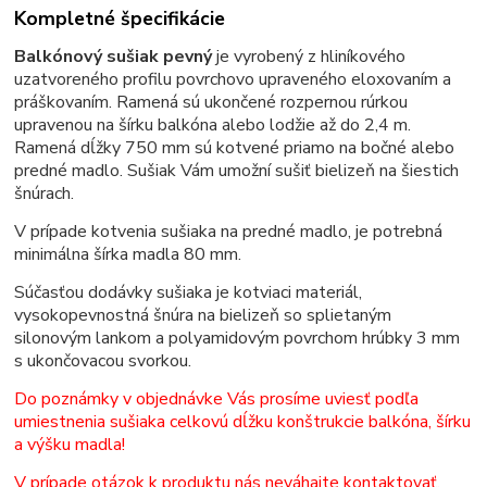
Kompletné špecifikácie
Balkónový sušiak pevný
je vyrobený z hliníkového
uzatvoreného profilu povrchovo upraveného eloxovaním a
práškovaním. Ramená sú ukončené rozpernou rúrkou
upravenou na šírku balkóna alebo lodžie až do 2,4 m.
Ramená dĺžky 750 mm sú kotvené priamo na bočné alebo
predné madlo. Sušiak Vám umožní sušiť bielizeň na šiestich
šnúrach.
V prípade kotvenia sušiaka na predné madlo, je potrebná
minimálna šírka madla 80 mm.
Súčasťou dodávky sušiaka je kotviaci materiál,
vysokopevnostná šnúra na bielizeň so splietaným
silonovým lankom a polyamidovým povrchom hrúbky 3 mm
s ukončovacou svorkou.
Do poznámky v objednávke Vás prosíme uviesť podľa
umiestnenia sušiaka celkovú dĺžku konštrukcie balkóna, šírku
a výšku madla!
V prípade otázok k produktu nás neváhajte kontaktovať.