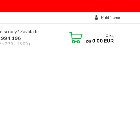
Prihlásenie
e si rady? Zavolajte.
0
ks
 994 196
za
0,00 EUR
Pia 7:30 - 15:00 )