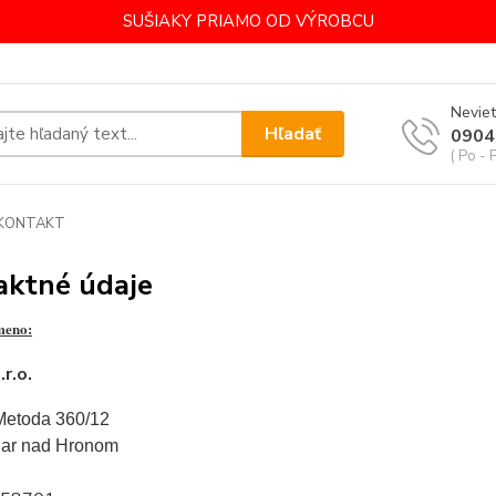
SUŠIAKY PRIAMO OD VÝROBCU
Neviet
Hľadať
0904
( Po - 
KONTAKT
aktné údaje
meno:
r.o.
 Metoda 360/12
iar nad Hronom