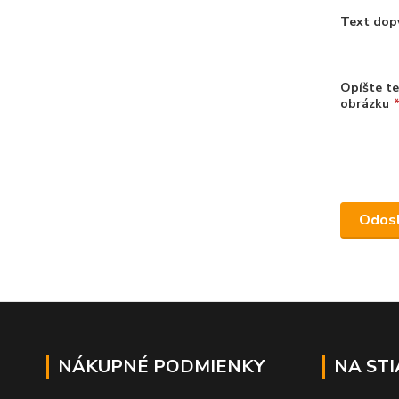
Text dop
Opíšte t
obrázku
NÁKUPNÉ PODMIENKY
NA ST