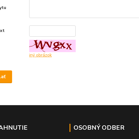
ytu
ext
*
iný obrázok
IAHNUTIE
OSOBNÝ ODBER