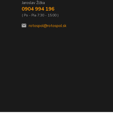
Jaroslav Žižka
0904 994 196
( Po - Pia 7:30 - 15:00 )
rotospol@rotospol.sk