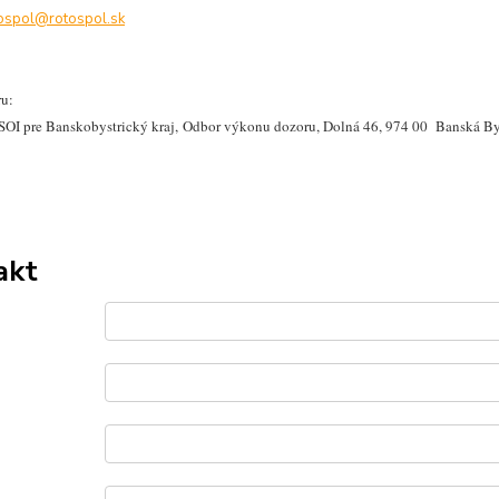
ospol@rotospol.sk
ru:
 SOI pre Banskobystrický kraj, Odbor výkonu dozoru, Dolná 46, 974 00 Banská By
akt