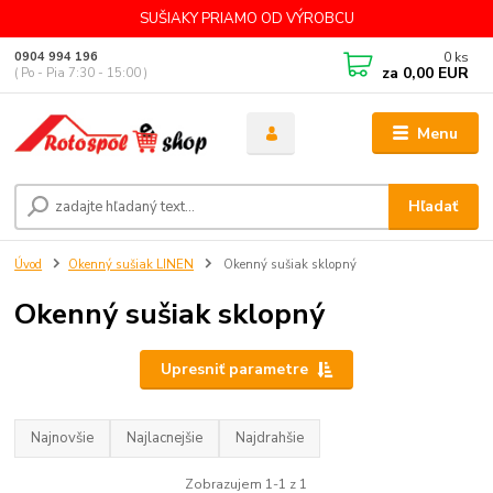
SUŠIAKY PRIAMO OD VÝROBCU
0
ks
0904 994 196
za
0,00 EUR
( Po - Pia 7:30 - 15:00 )
Menu
Hľadať
Úvod
Okenný sušiak LINEN
Okenný sušiak sklopný
Okenný sušiak sklopný
Upresniť parametre
Najnovšie
Najlacnejšie
Najdrahšie
Zobrazujem 1-1 z 1