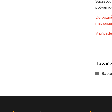
Súčasťou 
polyamid
Do poznám
mať sušia
V prípade
Tovar 
Balkó