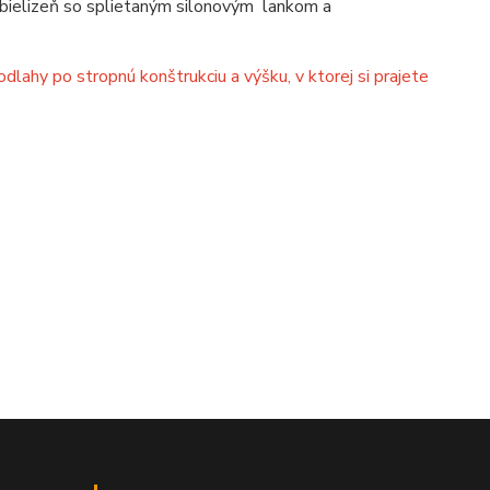
 bielizeň so splietaným silonovým lankom a
ahy po stropnú konštrukciu a výšku, v ktorej si prajete