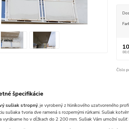
Dos
Far
10
88,
Číslo p
tné špecifikácie
ý sušiak stropný
, je vyrobený z hliníkového uzatvoreného pro
iu sušiaka tvoria dve ramená s rozpernými rúrkami. Sušiak kotví
vyrábame ho v dĺžkach do 2 200 mm. Sušiak Vám umožní sušiť bie