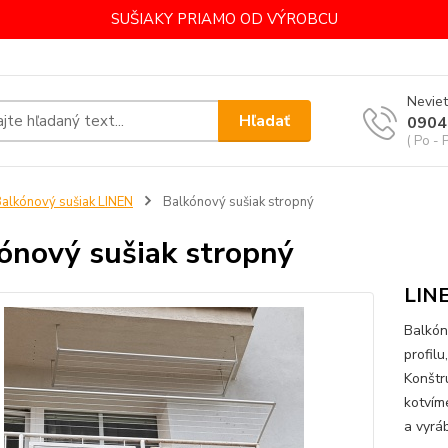
SUŠIAKY PRIAMO OD VÝROBCU
Neviet
Hľadať
0904
( Po - 
alkónový sušiak LINEN
Balkónový sušiak stropný
ónový sušiak stropný
LIN
Balkón
profil
Konštr
kotvím
a vyrá