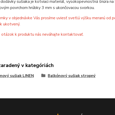
dodávky sušiaka je kotviaci materiál, vysokopevnostná šnúra na
ovým povrchom hrúbky 3 mm s ukončovacou svorkou.
ky v objednávke Vás prosíme uviesť svetlú výšku meranú od podl
k ukotvený.
 otázok k produktu nás neváhajte kontaktovať.
zaradený v kategóriách
nový sušiak LINEN
Balkónový sušiak stropný