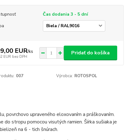
tupnosť
Čas dodania 3 - 5 dní
ba
9,00 EUR
/
ks
Pridať do košíka
62 EUR
bez DPH
roduktu:
007
Výrobca:
ROTOSPOL
filu, povrchovo upraveného eloxovaním a práškovaním.
me do stropu pomocou visutých ramien. Šírka sušiaka je
lizeň na 6 - tich šnúrach.