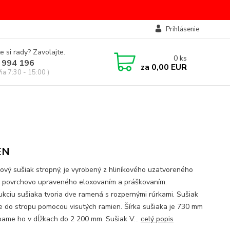
Prihlásenie
e si rady? Zavolajte.
0
ks
 994 196
za
0,00 EUR
Pia 7:30 - 15:00 )
EN
ový sušiak stropný, je vyrobený z hliníkového uzatvoreného
u, povrchovo upraveného eloxovaním a práškovaním.
ukciu sušiaka tvoria dve ramená s rozpernými rúrkami. Sušiak
e do stropu pomocou visutých ramien. Šírka sušiaka je 730 mm
bame ho v dĺžkach do 2 200 mm. Sušiak V...
celý popis