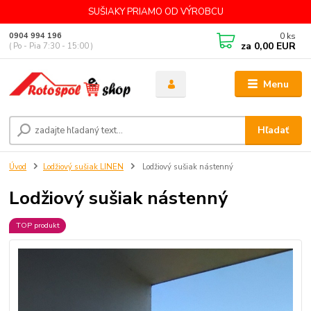
SUŠIAKY PRIAMO OD VÝROBCU
0
ks
0904 994 196
za
0,00 EUR
( Po - Pia 7:30 - 15:00 )
Menu
Hľadať
Úvod
Lodžiový sušiak LINEN
Lodžiový sušiak nástenný
Lodžiový sušiak nástenný
TOP produkt