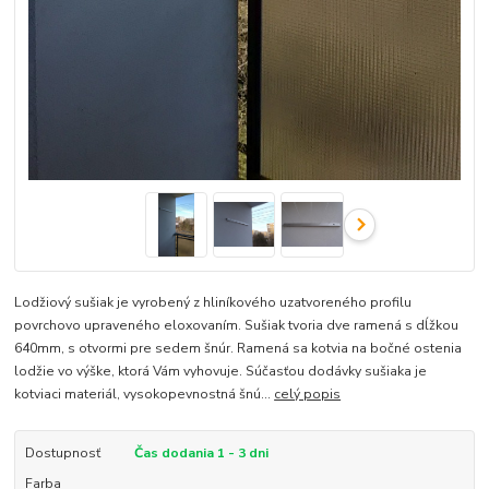
Lodžiový sušiak je vyrobený z hliníkového uzatvoreného profilu
povrchovo upraveného eloxovaním. Sušiak tvoria dve ramená s dĺžkou
640mm, s otvormi pre sedem šnúr. Ramená sa kotvia na bočné ostenia
lodžie vo výške, ktorá Vám vyhovuje. Súčasťou dodávky sušiaka je
kotviaci materiál, vysokopevnostná šnú...
celý popis
Dostupnosť
Čas dodania 1 - 3 dni
Farba