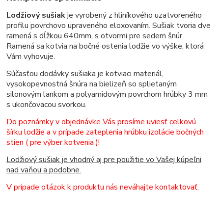
Lodžiový sušiak
je vyrobený z hliníkového uzatvoreného
profilu povrchovo upraveného eloxovaním. Sušiak tvoria dve
ramená s dĺžkou 640mm, s otvormi pre sedem šnúr.
Ramená sa kotvia na bočné ostenia lodžie vo výške, ktorá
Vám vyhovuje.
Súčasťou dodávky sušiaka je kotviaci materiál,
vysokopevnostná šnúra na bielizeň so splietaným
silonovým lankom a polyamidovým povrchom hrúbky 3 mm
s ukončovacou svorkou.
Do poznámky v objednávke Vás prosíme uviesť celkovú
šírku lodžie a v prípade zateplenia hrúbku izolácie bočných
stien ( pre výber kotvenia )!
Lodžiový sušiak je vhodný aj pre použitie vo Vašej kúpeľni
nad vaňou a podobne.
V prípade otázok k produktu nás neváhajte kontaktovať.