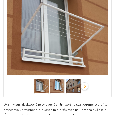
Okenný sušiak sklopný je vyrobený z hliníkového uzatvoreného profilu
povrchovo upraveného eloxovaním a práškovaním. Ramená sušiaka s