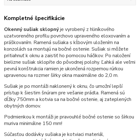
Kompletné špecifikácie
Okenný sušiak sklopný
je vyrobený z hliníkového
uzatvoreného profilu povrchovo upraveného eloxovaním a
práškovaním. Ramená sušiaka s kĺbovým uložením na
konzolách sa montujú na bočné ostenie. Sušiak si môžete
pritiahnuť k oknu a zaistiť ho pomocou háčikov. Po naložení
bielizne sušiak sklopíte do pôvodnej polohy. Ľahká ale veľmi
pevná konštrukcia ramien je ukončená rozpernou rúrkou
upravenou na rozmer šírky okna maximálne do 2,0 m.
Sušiak je po montáži naklonený k oknu, čo umožní lepší
prístup k šiestim šnúram pre vešanie prádla. Ramená sú
dĺžky 750mm a kotvia sa na bočné ostenie, aj zateplených
obytných domov.
Podmienkou k montáži je pravouhlé bočné ostenie so šírkou
muriva minimálne 150 mm!
Súčasťou dodávky sušiaka je kotviaci materiál,