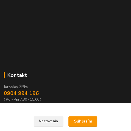
Kontakt
Jaroslav Žižka
0904 994 196
( Po - Pia 7:30 - 15:00 )
rotospol@rotospol.sk
Súhlasím
Nastavenia