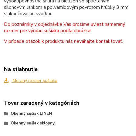
vysokopevnostná šnúra na bielizeň so splietaným
silonovým lankom a polyamidovým povrchom hrúbky 3 mm
s ukončovacou svorkou.
Do poznámky v objednávke Vás prosíme uviesť nameraný
rozmer pre výrobu sušiaka podľa obrázka!
V prípade otázok k produktu nás neváhajte kontaktovať.
Na stiahnutie
Meraný rozmer sušiaka
Tovar zaradený v kategóriách
Okenný sušiak LINEN
Okenný sušiak sklopný