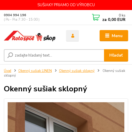
SUŠIAKY PRIAMO OD VÝROBCU
0
ks
0904 994 196
za
0,00 EUR
( Po - Pia 7:30 - 15:00 )
Menu
Hľadať
Úvod
Okenný sušiak LINEN
Okenný sušiak sklopný
Okenný sušiak
sklopný
Okenný sušiak sklopný