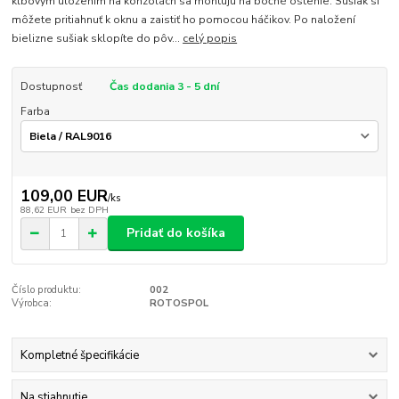
kĺbovým uložením na konzolách sa montujú na bočné ostenie. Sušiak si
môžete pritiahnuť k oknu a zaistiť ho pomocou háčikov. Po naložení
bielizne sušiak sklopíte do pôv...
celý popis
Dostupnosť
Čas dodania 3 - 5 dní
Farba
109,00 EUR
/
ks
88,62 EUR
bez DPH
Pridať do košíka
Číslo produktu:
002
Výrobca:
ROTOSPOL
Kompletné špecifikácie
Na stiahnutie