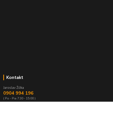
Kontakt
Jaroslav Žižka
0904 994 196
( Po - Pia 7:30 - 15:00 )
rotospol@rotospol.sk