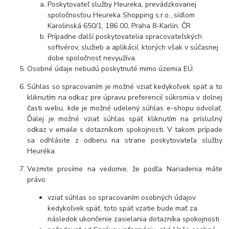
Poskytovateľ služby Heureka, prevádzkovanej
spoločnosťou Heureka Shopping s.r.o., sídlom
Karolinská 650/1, 186 00, Praha 8-Karlín, ČR
Prípadne ďalší poskytovatelia spracovateľských
softvérov, služieb a aplikácií, ktorých však v súčasnej
dobe spoločnosť nevyužíva.
Osobné údaje nebudú poskytnuté mimo územia EÚ.
Súhlas so spracovaním je možné vziať kedykoľvek späť a to
kliknutím na odkaz pre úpravu preferencií súkromia v dolnej
časti webu, kde je možné udelený súhlas e-shopu odvolať.
Ďalej je možné vziať súhlas späť kliknutím na príslušný
odkaz v emaile s dotazníkom spokojnosti. V takom prípade
sa odhlásite z odberu na strane poskytovateľa služby
Heuréka.
Vezmite prosíme na vedomie, že podľa Nariadenia máte
právo:
vziať súhlas so spracovaním osobných údajov
kedykoľvek späť, toto späť vzatie bude mať za
následok ukončenie zasielania dotazníka spokojnosti