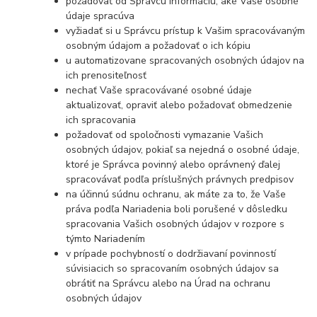
požadovať od Správcu informáciu, aké Vaše osobné
údaje spracúva
vyžiadať si u Správcu prístup k Vašim spracovávaným
osobným údajom a požadovať o ich kópiu
u automatizovane spracovaných osobných údajov na
ich prenositeľnosť
nechať Vaše spracovávané osobné údaje
aktualizovať, opraviť alebo požadovať obmedzenie
ich spracovania
požadovať od spoločnosti vymazanie Vašich
osobných údajov, pokiaľ sa nejedná o osobné údaje,
ktoré je Správca povinný alebo oprávnený ďalej
spracovávať podľa príslušných právnych predpisov
na účinnú súdnu ochranu, ak máte za to, že Vaše
práva podľa Nariadenia boli porušené v dôsledku
spracovania Vašich osobných údajov v rozpore s
týmto Nariadením
v prípade pochybností o dodržiavaní povinností
súvisiacich so spracovaním osobných údajov sa
obrátiť na Správcu alebo na Úrad na ochranu
osobných údajov