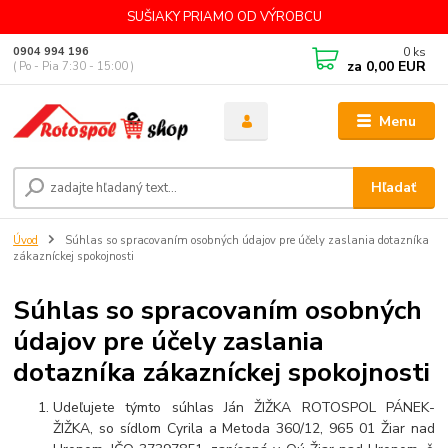
SUŠIAKY PRIAMO OD VÝROBCU
0
ks
0904 994 196
za
0,00 EUR
( Po - Pia 7:30 - 15:00 )
Menu
Hľadať
Úvod
Súhlas so spracovaním osobných údajov pre účely zaslania dotazníka
zákazníckej spokojnosti
Súhlas so spracovaním osobných
údajov pre účely zaslania
dotazníka zákazníckej spokojnosti
Udeľujete týmto súhlas Ján ŽIŽKA ROTOSPOL PÁNEK-
ŽIŽKA, so sídlom Cyrila a Metoda 360/12, 965 01 Žiar nad