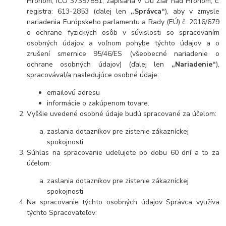
Hronom, IČO 37397851, zapísaná v Oú Žiar nad Hronom, č.
registra: 613-2853 (ďalej len
„Správca“
), aby v zmysle
nariadenia Európskeho parlamentu a Rady (EÚ) č. 2016/679
o ochrane fyzických osôb v súvislosti so spracovaním
osobných údajov a voľnom pohybe týchto údajov a o
zrušení smernice 95/46/ES (všeobecné nariadenie o
ochrane osobných údajov) (ďalej len
„Nariadenie“
),
spracovával/a nasledujúce osobné údaje:
emailovú adresu
informácie o zakúpenom tovare.
Vyššie uvedené osobné údaje budú spracované za účelom:
zaslania dotazníkov pre zistenie zákazníckej
spokojnosti
Súhlas na spracovanie udeľujete po dobu 60 dní a to za
účelom:
zaslania dotazníkov pre zistenie zákazníckej
spokojnosti
Na spracovanie týchto osobných údajov Správca využíva
týchto Spracovateľov: