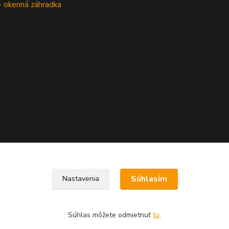
- okenná záhradka
Súhlasím
Nastavenia
Súhlas môžete odmietnuť
tu
.