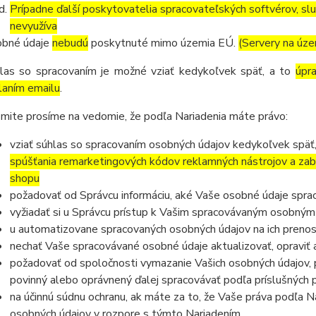
Prípadne ďalší poskytovatelia spracovateľských softvérov, služ
nevyužíva
bné údaje
nebudú
poskytnuté mimo územia EÚ.
(Servery na úz
las so spracovaním je možné vziať kedykoľvek späť, a to
úpr
laním emailu
.
mite prosíme na vedomie, že podľa Nariadenia máte právo:
vziať súhlas so spracovaním osobných údajov kedykoľvek späť
spúšťania remarketingových kódov reklamných nástrojov a zab
shopu
požadovať od Správcu informáciu, aké Vaše osobné údaje spra
vyžiadať si u Správcu prístup k Vašim spracovávaným osobným
u automatizovane spracovaných osobných údajov na ich prenos
nechať Vaše spracovávané osobné údaje aktualizovať, opraviť
požadovať od spoločnosti vymazanie Vašich osobných údajov, p
povinný alebo oprávnený ďalej spracovávať podľa príslušných 
na účinnú súdnu ochranu, ak máte za to, že Vaše práva podľa N
osobných údajov v rozpore s týmto Nariadením