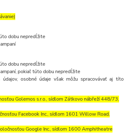
rávanie)
túto dobu nepredĺžite
kampaní
túto dobu nepredĺžite
ampaní, pokiaľ túto dobu nepredĺžite
 údajov, osobné údaje však môžu spracovávať aj títo
osťou Golemos s.r.o., sídlom Zátkovo nábřeží 448/73,
čnosťou Facebook Inc., sídlom 1601 Willow Road,
ločnosťou Google Inc., sídlom 1600 Amphitheatre