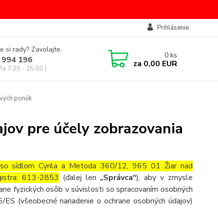
Prihlásenie
e si rady? Zavolajte.
0
ks
 994 196
za
0,00 EUR
Pia 7:30 - 15:00 )
ových ponúk
jov pre účely zobrazovania
o sídlom Cyrila a Metoda 360/12, 965 01 Žiar nad
gistra: 613-2853
(ďalej len
„Správca“
), aby v zmysle
ne fyzických osôb v súvislosti so spracovaním osobných
6/ES (všeobecné nariadenie o ochrane osobných údajov)