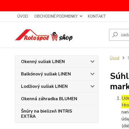
ÚVOD
OBCHODNÉ PODMIENKY
KONTAKT
Úvod
S
Okenný sušiak LINEN
Súhl
Balkónový sušiak LINEN
mark
Lodžiový sušiak LINEN
Ude
Okenná záhradka BLUMEN
Hro
Šnúry na bielizeň INTRIS
nar
EXTRA
úda
(ďa