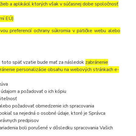
ieb a aplikácií, ktorých však v súčasnej dobe spoločnosť
emí EÚ)
avou preferencií ochrany súkromia v pätičke webu alebo
, toto späť vzatie bude mať za následok
zabránenie
ránenie personalizácie obsahu na webových stránkach e-
cúva
 údajom a požadovať o ich kópiu
iteľnosť
 alebo požadovať obmedzenie ich spracovania
okiaľ sa nejedná o osobné údaje, ktoré je Správca
právnych predpisov
ariadenia boli porušené v dôsledku spracovania Vašich