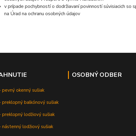
v prípade pochybností o dodržiavaní povinností súvisiacich so
na Úrad na ochranu osobných údajov
IAHNUTIE
OSOBNÝ ODBER
- pevný okenný sušiak
 preklopný balkónový sušiak
 preklopný lodžiový sušiak
 nástenný lodžiový sušiak