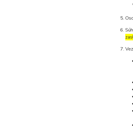
Oso
Súh
zas
Vez