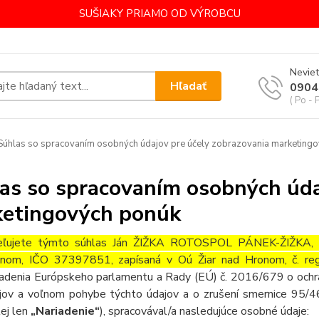
SUŠIAKY PRIAMO OD VÝROBCU
Neviet
Hľadať
0904
( Po - 
úhlas so spracovaním osobných údajov pre účely zobrazovania marketing
as so spracovaním osobných úda
etingových ponúk
ľujete týmto súhlas Ján ŽIŽKA ROTOSPOL PÁNEK-ŽIŽKA, s
nom, IČO 37397851, zapísaná v Oú Žiar nad Hronom, č. re
iadenia Európskeho parlamentu a Rady (EÚ) č. 2016/679 o ochra
jov a voľnom pohybe týchto údajov a o zrušení smernice 95/4
lej len
„Nariadenie“
), spracovával/a nasledujúce osobné údaje: