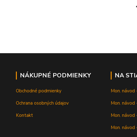
NÁKUPNÉ PODMIENKY
NA ST
Obchodné podmienky
Mon. návod 
Ochrana osobných údajov
Mon. návod -
Kontakt
Mon. návod -
Mon. návod -