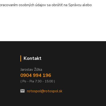
 spracovaním osobných údajov sa obrátiť na Správcu alebo
Kontakt
Jaroslav Žižka
0904 994 196
( Po - Pia 7:30 - 15:00 )
rotospol@rotospol.sk