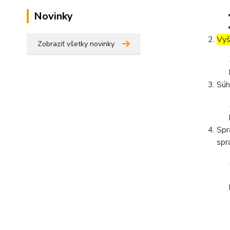
Novinky
Vyš
Zobraziť všetky novinky
Súh
Spr
spr